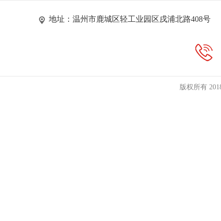
地址：温州市鹿城区轻工业园区戌浦北路408号
版权所有 20