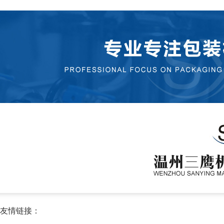
友情链接：