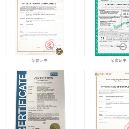
荣誉证书
荣誉证书