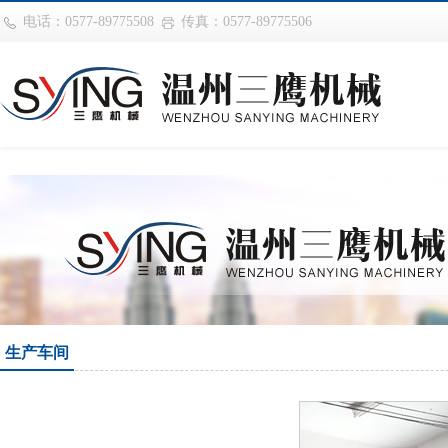
世界杯购买网站(中国)官方登录入口
电话：0577-89775508
传真：0577-89775506
生产车间