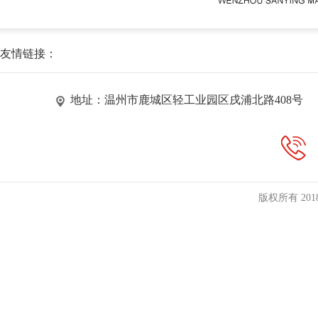
友情链接：
地址：温州市鹿城区轻工业园区戌浦北路408号
版权所有 20