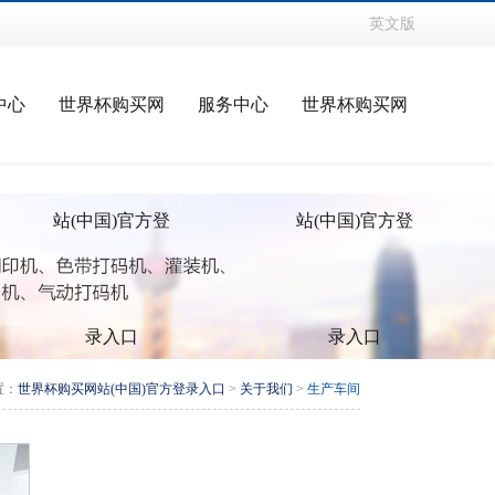
英文版
中心
世界杯购买网
服务中心
世界杯购买网
站(中国)官方登
站(中国)官方登
录入口
录入口
置：
世界杯购买网站(中国)官方登录入口
>
关于我们
>
生产车间